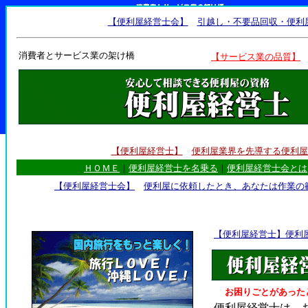
消費者とサービス業の架け橋