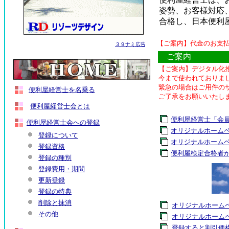
【ご案内】代金のお支
ご案内
【ご案内】デジタル化
今まで使われておりま
緊急の場合はご用件の
便利屋経営士を名乗る
ご了承をお願いいたし
便利屋経営士会とは
便利屋経営士「会員
便利屋経営士会への登録
オリジナルホーム
登録について
オリジナルホーム
登録資格
便利屋検定合格者
登録の種別
登録費用・期間
更新登録
登録の特典
削除と抹消
オリジナルホーム
その他
オリジナルホーム
登録すると割引価